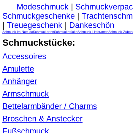
Modeschmuck
|
Schmuckverpac
Schmuckgeschenke
|
Trachtenschm
|
Treuegeschenk
|
Dankeschön
Schmuck-im-Netz.de
Schmuckarten
Schmuckstücke
Schmuck-Lieferanten
Schmuck-Zubeh
Schmuckstücke:
Accessoires
Amulette
Anhänger
Armschmuck
Bettelarmbänder / Charms
Broschen & Anstecker
Fußschmuck