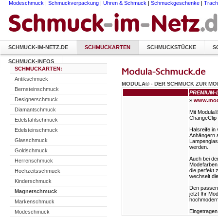
Modeschmuck
|
Schmuckverpackung
|
Uhren & Schmuck
|
Schmuckgeschenke
|
Trac
SCHMUCK-IM-NETZ.DE
SCHMUCKARTEN
SCHMUCKSTÜCKE
S
SCHMUCK-INFOS
SCHMUCKARTEN:
Antikschmuck
MODULA® - DER SCHMUCK ZUR MO
Bernsteinschmuck
PREMIUM-L
Designerschmuck
»
www.mod
Diamantschmuck
Mit Modula
ChangeClip 
Edelstahlschmuck
Halsreife i
Edelsteinschmuck
Anhängern a
Glasschmuck
Lampenglasp
werden.
Goldschmuck
Auch bei de
Herrenschmuck
Modefarben 
die perfekt
Hochzeitsschmuck
wechselt die
Kinderschmuck
Den passend
Magnetschmuck
jetzt Ihr M
hochmoderne
Markenschmuck
Eingetragen
Modeschmuck