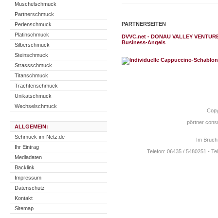
Muschelschmuck
Partnerschmuck
PARTNERSEITEN
Perlenschmuck
Platinschmuck
DVVC.net - DONAU VALLEY VENTURE CL
Business-Angels
Silberschmuck
Steinschmuck
Strassschmuck
Titanschmuck
Trachtenschmuck
Unikatschmuck
Wechselschmuck
Copy
pörtner consu
ALLGEMEIN:
Schmuck-im-Netz.de
Im Bruch
Ihr Eintrag
Telefon: 06435 / 5480251 - Te
Mediadaten
Backlink
Impressum
Datenschutz
Kontakt
Sitemap