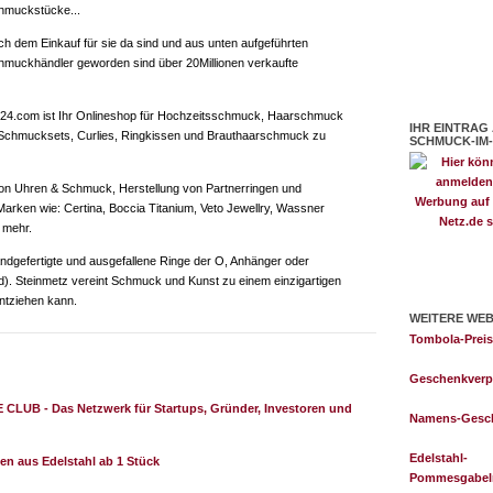
chmuckstücke...
ch dem Einkauf für sie da sind und aus unten aufgeführten
muckhändler geworden sind über 20Millionen verkaufte
4.com ist Ihr Onlineshop für Hochzeitsschmuck, Haarschmuck
IHR EINTRAG
h Schmucksets, Curlies, Ringkissen und Brauthaarschmuck zu
SCHMUCK-IM-
on Uhren & Schmuck, Herstellung von Partnerringen und
rken wie: Certina, Boccia Titanium, Veto Jewellry, Wassner
 mehr.
andgefertigte und ausgefallene Ringe der O, Anhänger oder
ld). Steinmetz vereint Schmuck und Kunst zu einem einzigartigen
ntziehen kann.
WEITERE WEB
Tombola-Preis
Geschenkverp
UB - Das Netzwerk für Startups, Gründer, Investoren und
Namens-Gesc
Edelstahl-
Pommesgabel