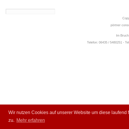
Copy
pörtner consu
Im Bruch
Telefon: 06435 / 5480251 - Te
Wir nutzen Cookies auf unserer Website um diese laufend f
zu.
Mehr erfahren