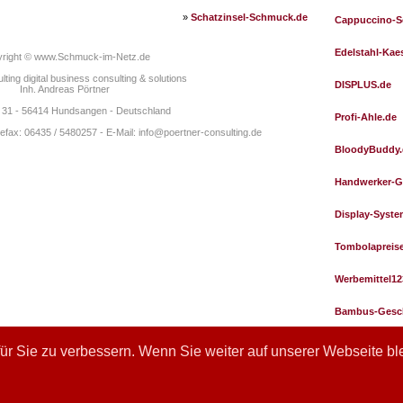
»
Schatzinsel-Schmuck.de
Cappuccino-S
Edelstahl-Kae
right © www.Schmuck-im-Netz.de
lting digital business consulting & solutions
DISPLUS.de
Inh. Andreas Pörtner
 31 - 56414 Hundsangen - Deutschland
Profi-Ahle.de
lefax: 06435 / 5480257 - E-Mail: info@poertner-consulting.de
BloodyBuddy.
Handwerker-G
Display-Syste
Tombolapreis
Werbemittel12
Bambus-Gesc
Hamburgerspi
ür Sie zu verbessern. Wenn Sie weiter auf unserer Webseite b
tango.bayern