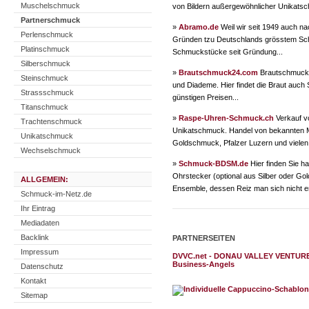
Muschelschmuck
von Bildern außergewöhnlicher Unikats
Partnerschmuck
»
Abramo.de
Weil wir seit 1949 auch na
Perlenschmuck
Gründen tzu Deutschlands grösstem Sch
Platinschmuck
Schmuckstücke seit Gründung...
Silberschmuck
»
Brautschmuck24.com
Brautschmuck2
Steinschmuck
und Diademe. Hier findet die Braut auc
Strassschmuck
günstigen Preisen...
Titanschmuck
»
Raspe-Uhren-Schmuck.ch
Verkauf v
Trachtenschmuck
Unikatschmuck. Handel von bekannten Ma
Unikatschmuck
Goldschmuck, Pfalzer Luzern und vielen
Wechselschmuck
»
Schmuck-BDSM.de
Hier finden Sie h
Ohrstecker (optional aus Silber oder Go
ALLGEMEIN:
Ensemble, dessen Reiz man sich nicht e
Schmuck-im-Netz.de
Ihr Eintrag
Mediadaten
Backlink
PARTNERSEITEN
Impressum
DVVC.net - DONAU VALLEY VENTURE CL
Business-Angels
Datenschutz
Kontakt
Sitemap