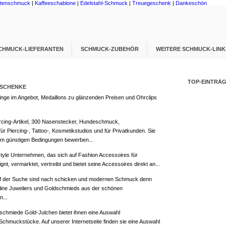
htenschmuck
|
Kaffeeschablone
|
Edelstahl-Schmuck
|
Treuegeschenk
|
Dankeschön
CHMUCK-LIEFERANTEN
SCHMUCK-ZUBEHÖR
WEITERE SCHMUCK-LINK
TOP-EINTRÄG
ESCHENKE
nge im Angebot, Medaillons zu glänzenden Preisen und Ohrclips
rcing-Artikel, 300 Nasenstecker, Hundeschmuck,
 Piercing-, Tattoo-, Kosmetikstudios und für Privatkunden. Sie
rem günstigen Bedingungen bewerben...
festyle Unternehmen, das sich auf Fashion Accessoires für
gnt, vermarktet, vertreibt und bietet seine Accessoires direkt an...
f der Suche sind nach schicken und modernen Schmuck denn
line Juweliers und Goldschmieds aus der schönen
...
rschmiede Gold-Julchen bietet ihnen eine Auswahl
chmuckstücke. Auf unserer Internetseite finden sie eine Auswahl