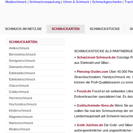
Modeschmuck
|
Schmuckverpackung
|
Uhren & Schmuck
|
Schmuckgeschenke
|
Trac
SCHMUCK-IM-NETZ.DE
SCHMUCKARTEN
SCHMUCKSTÜCKE
S
SCHMUCKARTEN:
Antikschmuck
SCHMUCKSTÜCKE ALS PARTNERG
Bernsteinschmuck
»
Schatzinsel-Schmuck.de
Günstige Ri
Designerschmuck
aus Edelstahl und Silber...
Diamantschmuck
»
Piercing-Outlet.com
Über 40.000 Pie
Edelstahlschmuck
Strassbuchstaben, Handyschmuck etc. für
Edelsteinschmuck
können die Profi-Qualitätswaren zu ext
Glasschmuck
»
Fossil.de
Fossil ist ein weltweites Li
Goldschmuck
Endverbraucher spezialisiert hat. Es desi
Herrenschmuck
Hochzeitsschmuck
»
Goldschmiede-Vono.de
Wenn Sie au
Kinderschmuck
sollten Sie mal den Schmuckshop der on
Landeshauptstadt adt Schwerin besuchen
Magnetschmuck
Markenschmuck
»
Gold-Julchen.de
Die Gold- und Silbe
Modeschmuck
außergewöhnlicher und ungewöhnlicher S