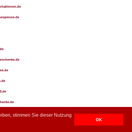
chablonen.de
sespiesse.de
de
eschenke.de
me.de
e.de
3.de
henke.de
esse.de
leiben, stimmen Sie dieser Nutzung
OK