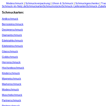
Modeschmuck
|
Schmuckverpackung
|
Uhren & Schmuck
|
Schmuckgeschenke
|
Tra
Schmuck-im-Netz.de
Schmuckarten
Schmuckstücke
Schmuck-Lieferanten
Schmuck-Zubeh
Schmuckarten:
Antikschmuck
Bernsteinschmuck
Designerschmuck
Diamantschmuck
Edelstahlschmuck
Edelsteinschmuck
Glasschmuck
Goldschmuck
Herrenschmuck
Hochzeitsschmuck
Kinderschmuck
Magnetschmuck
Markenschmuck
Modeschmuck
Muschelschmuck
Partnerschmuck
Perlenschmuck