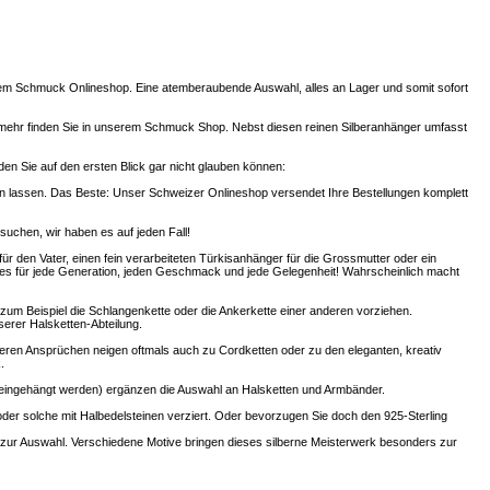
nserem Schmuck Onlineshop. Eine atemberaubende Auswahl, alles an Lager und somit sofort
 mehr finden Sie in unserem Schmuck Shop. Nebst diesen reinen Silberanhänger umfasst
n Sie auf den ersten Blick gar nicht glauben können:
n lassen. Das Beste: Unser Schweizer Onlineshop versendet Ihre Bestellungen komplett
uchen, wir haben es auf jeden Fall!
r den Vater, einen fein verarbeiteten Türkisanhänger für die Grossmutter oder ein
es für jede Generation, jeden Geschmack und jede Gelegenheit! Wahrscheinlich macht
 zum Beispiel die Schlangenkette oder die Ankerkette einer anderen vorziehen.
erer Halsketten-Abteilung.
heren Ansprüchen neigen oftmals auch zu Cordketten oder zu den eleganten, kreativ
.
eingehängt werden) ergänzen die Auswahl an Halsketten und Armbänder.
n oder solche mit Halbedelsteinen verziert. Oder bevorzugen Sie doch den 925-Sterling
 zur Auswahl. Verschiedene Motive bringen dieses silberne Meisterwerk besonders zur