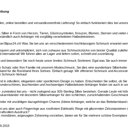
eibung
len, online bestellen und versandkostenfreie Lieferung! So einfach funktioniert dies bei u
 Silber in Form von Herzen, Tieren, Glückssymbolen, Kreuzen, Blumen, Sternen und vielen
tändlich auch Anhänger mit sorgfältig verarbeiteten Halbedelsteinen.
bei Bijoux24.ch! Was Sie bei uns an verschiedenstem hochklassigem Schmuck erwartet werde
equem und unkompliziert, sich von zuhause aus Schmuckstücke von bester Qualität zuliefer
international! Wir führen alles an Lager und liefern sofort, schnell und zuverlässig.
 und bewundern Sie noch heute unser breites Schmuck Sortiment. Egal was Sie auch immer s
 Schatz oder Ihre Familie mit unserem Modeschmuck. Sei dies eine wunderbare Silberkette fü
nd für die Rockband Ihres Sohnes. Einfach gesagt: Wir offerieren Schmuck und Accessoir
 im Schmuck-Verkauf.
d in stilvollem, elegantem oder sportlichem Design zu haben. Entscheiden Sie selbst, ob Sie
 wunderschönen, leuchtenden und hochwertigen Halbedelstein-Anhänger finden sie auch in uns
- zumindest bei uns - nicht zwingend aus 925-Sterling Silber bestehen: Gerade Leute mit hö
hukarmbänder mit dezentem Silberanhänger für den schlichten, zurückhaltenden Geschmack
der mit unzähligen dazugehörigen Charms (kleine Anhänger, welche an das Bettelarmband 
bei uns aber auch Fingerringe aus rostfreiem Edelstahl, Ringe mit glitzernden Zirkoniasteine
 kraftvollem Ausdruck?
en mondänen, angesagten Zehenring vorziehen, bieten wir für Sie mehrere schöne Exemplare
09.2015