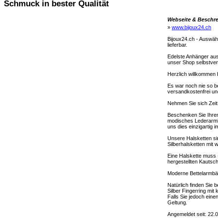
Schmuck in bester Qualität
Webseite & Beschr
»
www.bijoux24.ch
Bijoux24.ch - Auswäh
lieferbar.
Edelste Anhänger aus
unser Shop selbstvers
Herzlich willkommen 
Es war noch nie so b
versandkostenfrei und 
Nehmen Sie sich Zeit
Beschenken Sie Ihren
modisches Lederarmba
uns dies einzigartig
Unsere Halsketten sin
Silberhalsketten mit
Eine Halskette muss 
hergestellten Kautsc
Moderne Bettelarmbän
Natürlich finden Sie 
Silber Fingerring mit
Falls Sie jedoch ein
Geltung.
Angemeldet seit: 22.