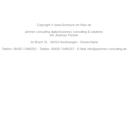
Copyright © www.Schmuck-im-Netz.de
pörtner consulting digital business consulting & solutions
Inh. Andreas Pörtner
Im Bruch 31 - 56414 Hundsangen - Deutschland
Telefon: 06435 / 5480251 - Telefax: 06435 / 5480257 - E-Mail: info@poertner-consulting.de