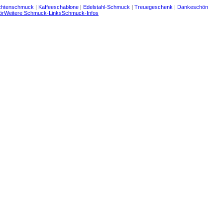
chtenschmuck
|
Kaffeeschablone
|
Edelstahl-Schmuck
|
Treuegeschenk
|
Dankeschön
ör
Weitere Schmuck-Links
Schmuck-Infos