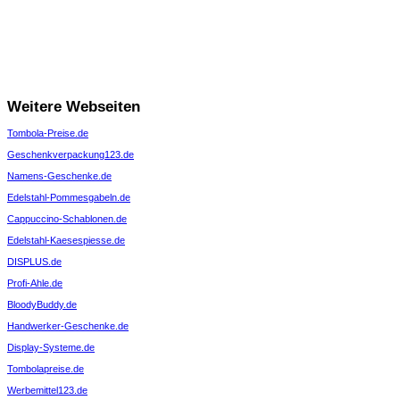
Weitere Webseiten
Tombola-Preise.de
Geschenkverpackung123.de
Namens-Geschenke.de
Edelstahl-Pommesgabeln.de
Cappuccino-Schablonen.de
Edelstahl-Kaesespiesse.de
DISPLUS.de
Profi-Ahle.de
BloodyBuddy.de
Handwerker-Geschenke.de
Display-Systeme.de
Tombolapreise.de
Werbemittel123.de