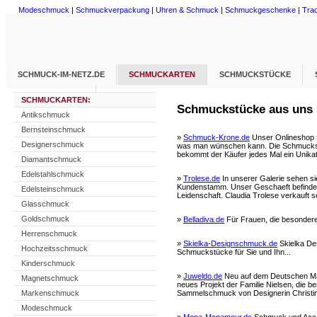
Modeschmuck
|
Schmuckverpackung
|
Uhren & Schmuck
|
Schmuckgeschenke
|
Tra
SCHMUCK-IM-NETZ.DE
SCHMUCKARTEN
SCHMUCKSTÜCKE
SCHMUCK-INFOS
SCHMUCKARTEN:
Schmuckstücke aus uns m
Antikschmuck
Bernsteinschmuck
»
Schmuck-Krone.de
Unser Onlineshop fü
Designerschmuck
was man wünschen kann. Die Schmuckstü
bekommt der Käufer jedes Mal ein Unikat
Diamantschmuck
Edelstahlschmuck
»
Trolese.de
In unserer Galerie sehen s
Kundenstamm. Unser Geschaeft befindet 
Edelsteinschmuck
Leidenschaft. Claudia Trolese verkauft s
Glasschmuck
Goldschmuck
»
Belladiva.de
Für Frauen, die besondere
Herrenschmuck
»
Skielka-Designschmuck.de
Skielka De
Hochzeitsschmuck
Schmuckstücke für Sie und Ihn...
Kinderschmuck
»
Juweldo.de
Neu auf dem Deutschen Mar
Magnetschmuck
neues Projekt der Familie Nielsen, die b
Markenschmuck
Sammelschmuck von Designerin Christi
Modeschmuck