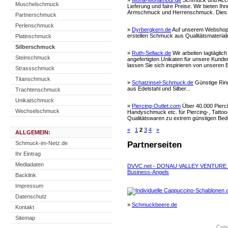
»
Mona-Monamour.de
Schmuck und Acces
Muschelschmuck
Lieferung und faire Preise. Wir bieten 
Armschmuck und Herrenschmuck. Dies
Partnerschmuck
Perlenschmuck
»
Dyrbergkern.de
Auf unserem Webshop f
erstellen Schmuck aus Qualitätsmateriali
Platinschmuck
Silberschmuck
»
Ruth-Sellack.de
Wir arbeiten tagtäglic
Steinschmuck
angefertigten Unikaten für unsere Kunde
lassen Sie sich inspirieren von unseren
Strassschmuck
Titanschmuck
»
Schatzinsel-Schmuck.de
Günstige Ring
aus Edelstahl und Silber...
Trachtenschmuck
Unikatschmuck
»
Piercing-Outlet.com
Über 40.000 Pierc
Wechselschmuck
Handyschmuck etc. für Piercing-, Tattoo-
Qualitätswaren zu extrem günstigen Bed
«
1
2
3
4
»
ALLGEMEIN:
Schmuck-im-Netz.de
Partnerseiten
Ihr Eintrag
Mediadaten
DVVC.net - DONAU VALLEY VENTURE CLU
Business-Angels
Backlink
Impressum
Datenschutz
»
Schmuckbeere.de
Kontakt
Sitemap
Copy